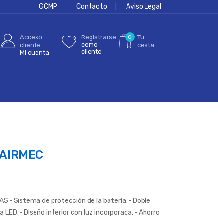
GCMP
Contacto
Aviso Legal
Acceso
Registrarse
0
Tu
como
cliente
cesta
cliente
Mi cuenta
 AIRMEC
 Sistema de protección de la batería. • Doble
LED. • Diseño interior con luz incorporada. • Ahorro