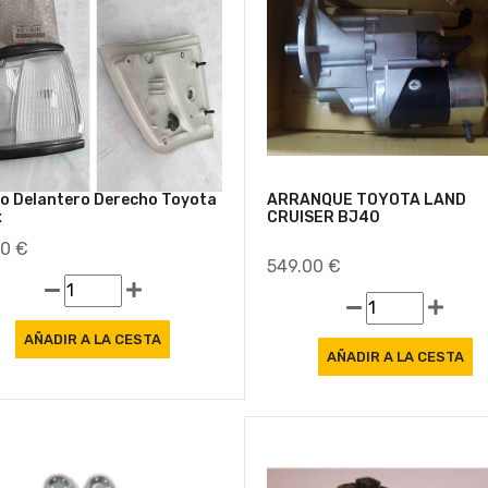
to Delantero Derecho Toyota
ARRANQUE TOYOTA LAND
x
CRUISER BJ40
00 €
549.00 €