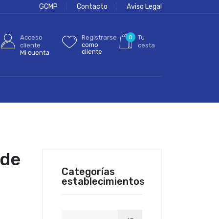
GCMP
Contacto
Aviso Legal
Acceso
Registrarse
0
Tu
como
cliente
cesta
cliente
Mi cuenta
 de
Categorías
establecimientos