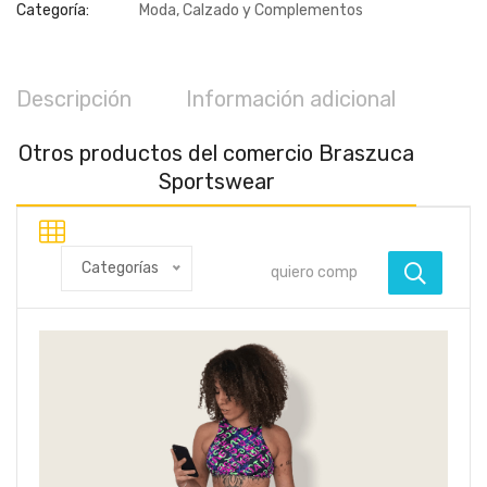
Categoría:
Moda, Calzado y Complementos
Descripción
Información adicional
Otros productos del comercio Braszuca
Sportswear
Categorías
Ofe