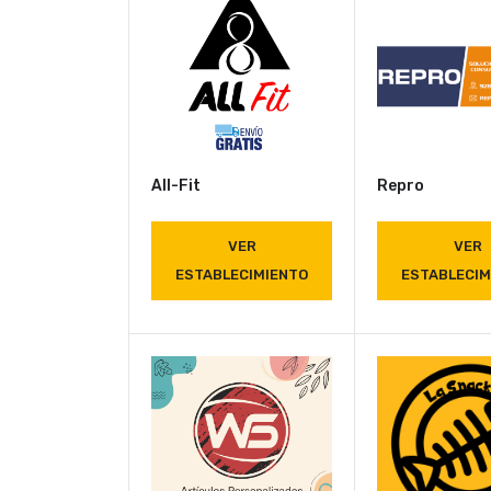
All-Fit
Repro
VER
VER
ESTABLECIMIENTO
ESTABLECIM