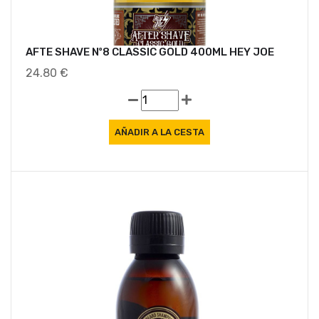
AFTE SHAVE Nº8 CLASSIC GOLD 400ML HEY JOE
24.80 €