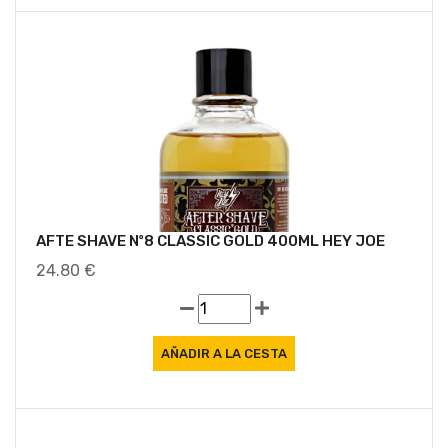
AFTE SHAVE Nº8 CLASSIC GOLD 400ML HEY JOE
24.80 €