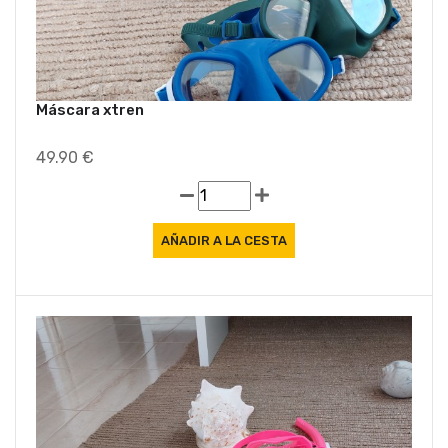
Máscara xtren
49.90 €