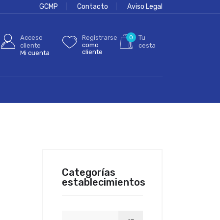
GCMP
Contacto
Aviso Legal
Acceso
Registrarse
0
Tu
como
cliente
cesta
cliente
Mi cuenta
Categorías
establecimientos