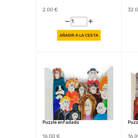
2.00 €
32.
Puzzle enfadado
Puzz
16.00 €
16.