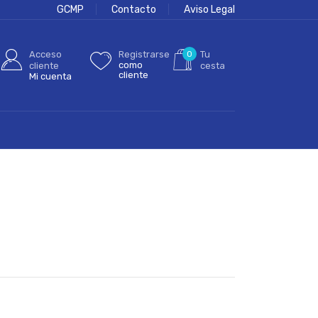
GCMP
Contacto
Aviso Legal
Acceso
Registrarse
0
Tu
como
cliente
cesta
cliente
Mi cuenta